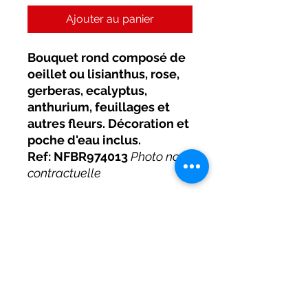
Ajouter au panier
Bouquet rond composé de
oeillet ou lisianthus, rose,
gerberas, ecalyptus,
anthurium, feuillages et
autres fleurs. Décoration et
poche d'eau inclus.
Ref: NFBR974013
Photo non
contractuelle
CONDITIONS DE LIVRAISON
Livraison possible (secteur Saint-
Denis, St-Clotilde, St-Marie, St-
André) remis en main propre par un
Abonnez-Vous
livreur. Si commande passée avant
17H00, livraison possible le jour