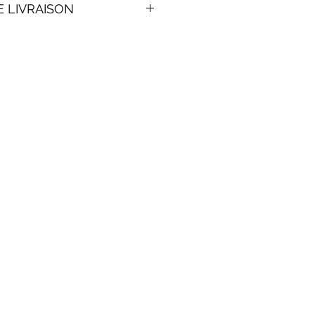
E LIVRAISON
ecteur Saint-Denis, St-Clotilde,
 remis en main propre par un
 passée avant 17H00, livraison
. Frais livraison à partir de 8€