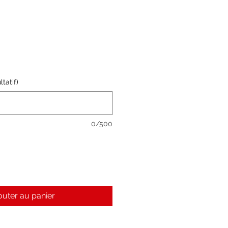
tatif)
0/500
outer au panier