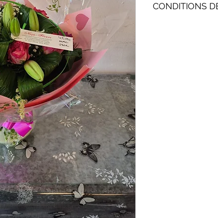
CONDITIONS D
Livraison possible (s
St-Marie, St-André)
livreur. Si commande
possible le jour même