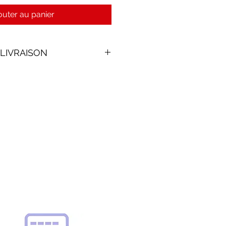
outer au panier
 LIVRAISON
ecteur Saint-Denis, St-Clotilde,
 remis en main propre par un
 passée avant 17H00, livraison
. Frais livraison à partir de 8€