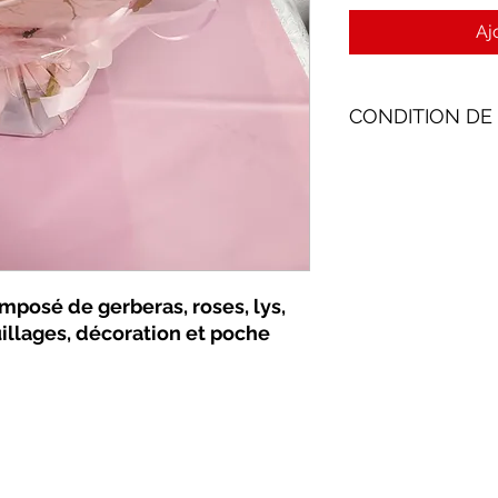
Aj
CONDITION DE
Livraison possible (s
St-Marie, St-André)
livreur. Si commande
possible le jour même
posé de gerberas, roses, lys,
illages, décoration et poche