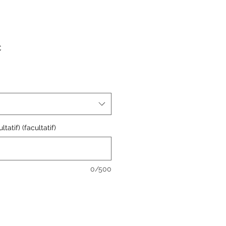
Prix
€
promotionnel
tatif) (facultatif)
0/500