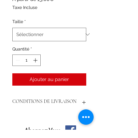
promotionnel
Taxe Incluse
Taille
*
Quantité
*
Ajouter au panier
CONDITIONS DE LIVRAISON
Livraison possible (secteur Saint-
Denis, St-Clotilde, St-Marie, St-
André) remis en main propre par un
Abonnez-Vous
livreur. Si commande passée avant