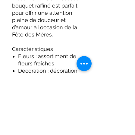
bouquet raffiné est parfait
pour offrir une attention
pleine de douceur et
d’amour à l’occasion de la
Fête des Mères.
Caractéristiques
Fleurs : assortiment de
fleurs fraîches
Décoration : décoration
incluse
Présentation : vase
élégant
Style : chic, moderne et
raffiné
Occasion : Fête des
Mères, anniversaire,
cadeau